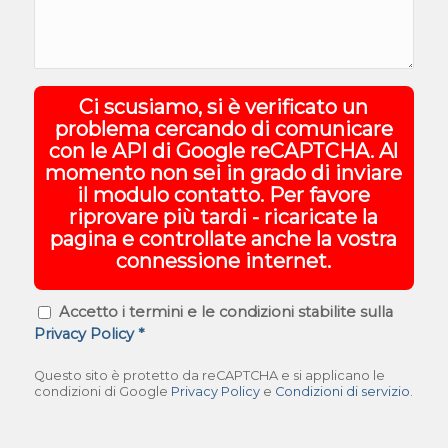
Ci scusiamo, si è verificato un
problema cercando di comunicare
con le API di Google reCAPTCHA. Al
momento non sei in grado di inviare
il modulo contatto. Per favore
riprovare più tardi - ricaricate la
pagina e controllate anche la vostra
connessione internet.
Accetto i termini e le condizioni stabilite sulla
Privacy Policy
*
Questo sito è protetto da reCAPTCHA e si applicano le
condizioni di Google
Privacy Policy
e
Condizioni di servizio
.