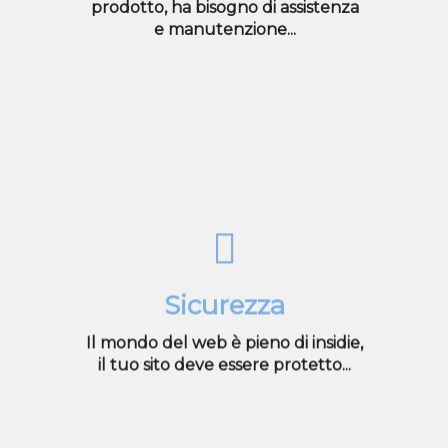
qualsiasi problema dovesse
prodotto, ha bisogno di assistenza
presentarsi, per mantenere
e manutenzione...
sempre il vostro sito “in piena
forma”.
Il mondo del web è pieno di insidie,
è per questo che nella
realizzazione dei nostri siti poniamo
sempre particolare attenzione al
Sicurezza
fattore sicurezza. Adottiamo
sistemi antivirus e anti malware,
Il mondo del web è pieno di insidie,
protocolli di sicurezza ed altri
il tuo sito deve essere protetto...
accorgimenti per farvi “dormire
sonni tranquilli”.